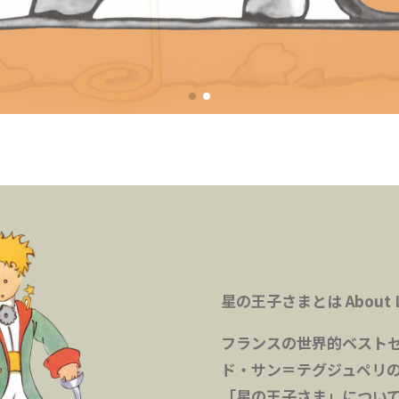
星の王子さまとは
About L
フランスの世界的ベスト
ド・サン＝テグジュペリ
「星の王子さま」につい