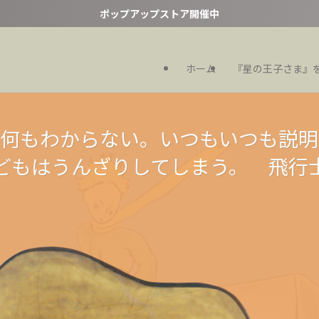
ポップアップストア開催中
ホーム
『星の王子さま』
いたって、さびしいのは変わらないさ
いたって、さびしいのは変わらないさ
ゃ何もわからない。いつもいつも説明
どもはうんざりしてしまう。 飛行