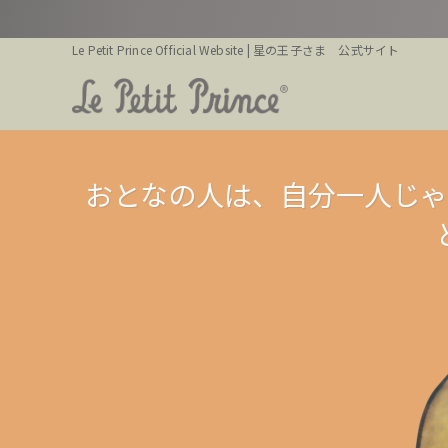
Le Petit Prince Official Website | 星の王子さま 公式サイト
人間が
人間が
おとなの人は、自分一人じ