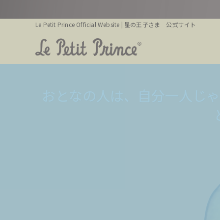
Le Petit Prince Official Website | 星の王子さま 公式サイト
人間が
人間が
おとなの人は、自分一人じ