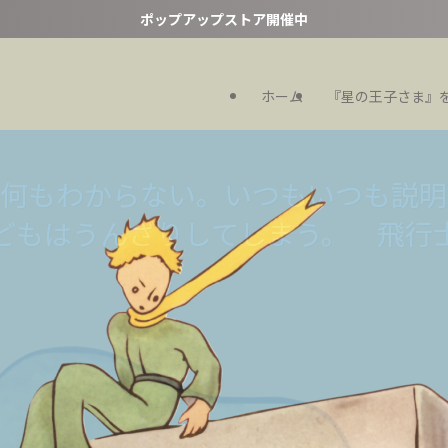
ポップアップストア開催中
ホーム
『星の王子さま』
いたって、さびしいのは変わらないさ
いたって、さびしいのは変わらないさ
ゃ何もわからない。いつもいつも説明
どもはうんざりしてしまう。 飛行