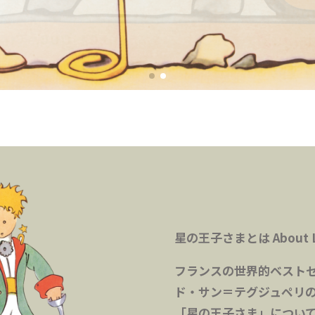
星の王子さまとは
About L
フランスの世界的ベスト
ド・サン＝テグジュペリ
「星の王子さま」につい